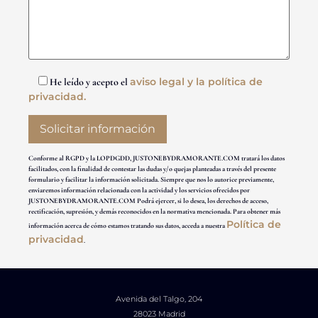
aviso legal y la política de
He leído y acepto el
privacidad.
Conforme al RGPD y la LOPDGDD, JUSTONEBYDRAMORANTE.COM tratará los datos
facilitados, con la finalidad de contestar las dudas y/o quejas planteadas a través del presente
formulario y facilitar la información solicitada. Siempre que nos lo autorice previamente,
enviaremos información relacionada con la actividad y los servicios ofrecidos por
JUSTONEBYDRAMORANTE.COM Podrá ejercer, si lo desea, los derechos de acceso,
rectificación, supresión, y demás reconocidos en la normativa mencionada. Para obtener más
Política de
información acerca de cómo estamos tratando sus datos, acceda a nuestra
privacidad
.
Avenida del Talgo, 204
28023 Madrid