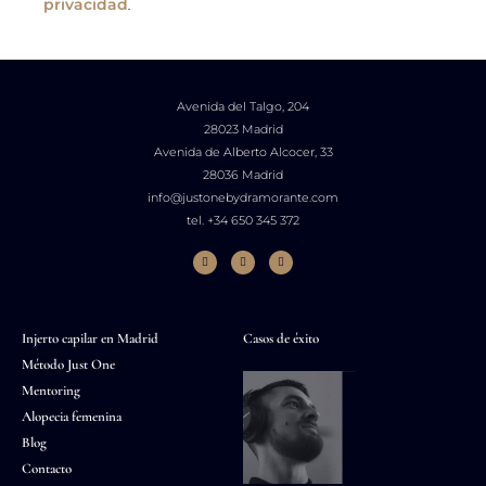
privacidad
.
Avenida del Talgo, 204
28023 Madrid
Avenida de Alberto Alcocer, 33
28036 Madrid
info@justonebydramorante.com
tel. +34 650 345 372
Injerto capilar en Madrid
Casos de éxito
Método Just One
Mentoring
Alopecia femenina
Blog
Contacto