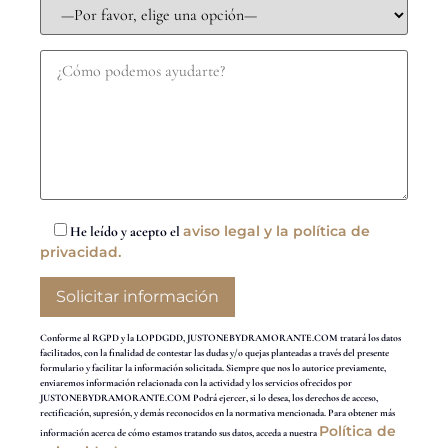
aviso legal y la política de
He leído y acepto el
privacidad.
Conforme al RGPD y la LOPDGDD, JUSTONEBYDRAMORANTE.COM tratará los datos
facilitados, con la finalidad de contestar las dudas y/o quejas planteadas a través del presente
formulario y facilitar la información solicitada. Siempre que nos lo autorice previamente,
enviaremos información relacionada con la actividad y los servicios ofrecidos por
JUSTONEBYDRAMORANTE.COM Podrá ejercer, si lo desea, los derechos de acceso,
rectificación, supresión, y demás reconocidos en la normativa mencionada. Para obtener más
Política de
información acerca de cómo estamos tratando sus datos, acceda a nuestra