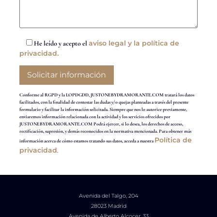
aviso legal y la política de
He leído y acepto el
privacidad.
Conforme al RGPD y la LOPDGDD, JUSTONEBYDRAMORANTE.COM tratará los datos
facilitados, con la finalidad de contestar las dudas y/o quejas planteadas a través del presente
formulario y facilitar la información solicitada. Siempre que nos lo autorice previamente,
enviaremos información relacionada con la actividad y los servicios ofrecidos por
JUSTONEBYDRAMORANTE.COM Podrá ejercer, si lo desea, los derechos de acceso,
rectificación, supresión, y demás reconocidos en la normativa mencionada. Para obtener más
Política de
información acerca de cómo estamos tratando sus datos, acceda a nuestra
privacidad
.
Avenida del Talgo, 204
28023 Madrid
Avenida de Alberto Alcocer, 33