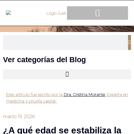
TRATAMIENTOS CAPILARES
Ver categorías del Blog
Este artículo fue escrito por la
Dra. Cristina Morante
. Experta en
medicina y cirugía capilar.
marzo 19, 2026
¿A qué edad se estabiliza la