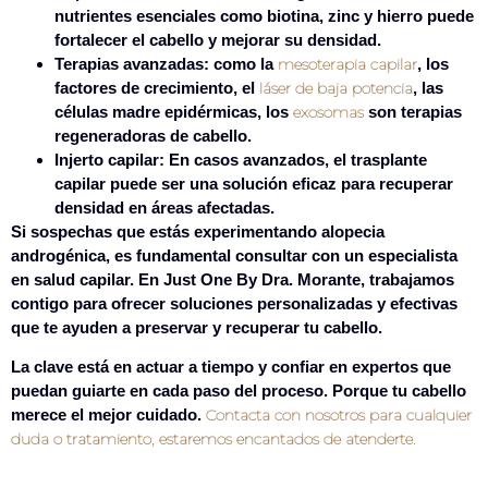
nutrientes esenciales como biotina, zinc y hierro puede
fortalecer el cabello y mejorar su densidad.
Terapias avanzadas:
como la
mesoterapia capilar
, los
factores de crecimiento, el
láser de baja potencia
, las
células madre epidérmicas, los
exosomas
son terapias
regeneradoras de cabello.
Injerto capilar:
En casos avanzados, el trasplante
capilar puede ser una solución eficaz para recuperar
densidad en áreas afectadas.
Si sospechas que estás experimentando alopecia
androgénica, es fundamental consultar con un especialista
en salud capilar.
En Just One By Dra. Morante
, trabajamos
contigo para ofrecer soluciones personalizadas y efectivas
que te ayuden a preservar y recuperar tu cabello.
La clave está en actuar a tiempo y confiar en expertos que
puedan guiarte en cada paso del proceso. Porque tu cabello
merece el mejor cuidado.
Contacta con nosotros para cualquier
duda o tratamiento, estaremos encantados de atenderte
.