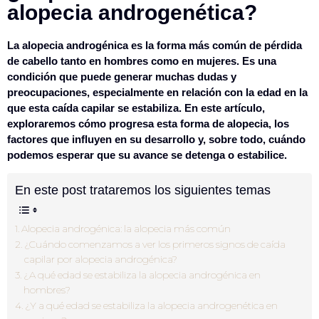
alopecia androgenética?
La alopecia androgénica es la forma más común de pérdida
de cabello tanto en hombres como en mujeres. Es una
condición que puede generar muchas dudas y
preocupaciones, especialmente en relación con la edad en la
que esta caída capilar se estabiliza. En este artículo,
exploraremos cómo progresa esta forma de alopecia, los
factores que influyen en su desarrollo y, sobre todo, cuándo
podemos esperar que su avance se detenga o estabilice.
En este post trataremos los siguientes temas
Alopecia androgénica: la alopecia más común
¿Cuándo comenzamos a ver los primeros signos de caída
capilar por alopecia androgénica?
¿A qué edad se estabiliza la alopecia androgénica en
hombres?
¿Y a qué edad se estabiliza la alopecia androgenética en