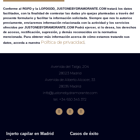
Conforme al RGPD y la LOPDGDD, JUSTONEBYDRAMORANTE.COM tratará los datos
facilitados, con la finalidad de contestar las dudas y/o quejas planteadas a través del
presente formulario y facilitar la información solicitada. Siempre que nos lo autorice
previamente, enviaremos información relacionada con la actividad y los servicios
ofrecidos por JUSTONEBYDRAMORANTE.COM Podrá ejercer, si lo desea, los derechos
de acceso, rectificación, supresión, y demás reconocidos en la normativa
mencionada. Para obtener más información acerca de cómo estamos tratando sus
Política de privacidad
datos, acceda a nuestra
.
Avenida del Talgo, 204
28023 Madrid
Avenida de Alberto Alcocer, 33
28036 Madrid
info@justonebydramorante.com
tel. +34 650 345 372
Injerto capilar en Madrid
Casos de éxito