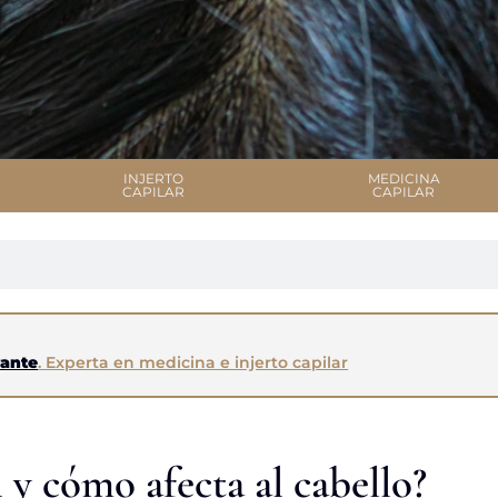
INJERTO
MEDICINA
CAPILAR
CAPILAR
rante
. Experta en medicina e injerto capilar
l y cómo afecta al cabello?