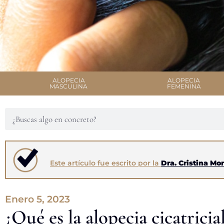
ALOPECIA
ALOPECIA
MASCULINA
FEMENINA
Este artículo fue escrito por la
Dra. Cristina Mo
Enero 5, 2023
¿Qué es la alopecia cicatricia