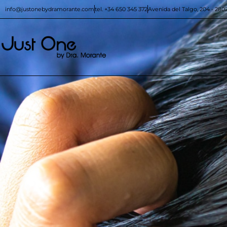
info@justonebydramorante.com
tel. +34 650 345 372
Avenida del Talgo, 204 - 280