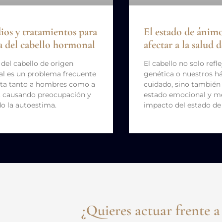
os y tratamientos para
El estado de ánim
da del cabello hormonal
afectar a la salud 
 del cabello de origen
El cabello no solo refl
l es un problema frecuente
genética o nuestros h
cta tanto a hombres como a
cuidado, sino también
, causando preocupación y
estado emocional y me
o la autoestima.
impacto del estado d
¿Quieres actuar frente a 