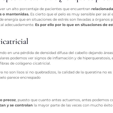
ver un alto porcentaje de pacientes que encuentran
relacionada
es o mantenidas.
Es cierto que el pelo es muy sensible per se al e
de energía que en situaciones de estrés son llevadas a órganos p
vital adecuadamente.
Es por ello por lo que en situaciones de es
icatricial
endo en una pérdida de densidad difusa del cabello dejando área
culares podemos ver signos de inflamación y de hiperqueratosis,
ibras de colágeno cicatricial.
o son lisos si no quebradizos, la calidad de la queratina no es
l pelo parece encrespado
co precoz
, puesto que cuanto antes actuemos, antes podemos co
an y se controlan
la mayor parte de las veces con mucho éxito