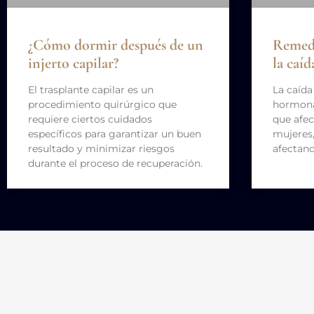
¿Cómo dormir después de un
Remedi
injerto capilar?
la caí
El trasplante capilar es un
La caída
procedimiento quirúrgico que
hormona
requiere ciertos cuidados
que afe
específicos para garantizar un buen
mujeres
resultado y minimizar riesgos
afectand
durante el proceso de recuperación.