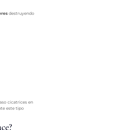
eres
destruyendo
so cicatrices en
te este tipo
uce?