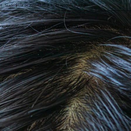
23 - Madrid
Avd. de Alberto Alcocer, 33 - 28036 - Madrid
NOSOTROS
INJERTO CAPILAR
TRATAMIENTOS CAPILARES
ALO