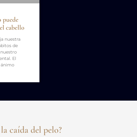
o puede
del cabello
eja nuestra
ábitos de
 nuestro
ntal. El
e ánimo
la caída del pelo?