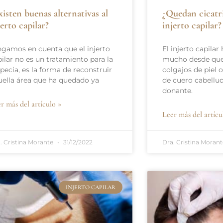
xisten buenas alternativas al
¿Quedan cicatri
jerto capilar?
injerto capilar?
ngamos en cuenta que el injerto
El injerto capila
ilar no es un tratamiento para la
mucho desde que 
pecia, es la forma de reconstruir
colgajos de piel 
uella área que ha quedado ya
de cuero cabellud
donante.
r más del artículo »
Leer más del artícu
. Cristina Morante
31/12/2022
Dra. Cristina Moran
INJERTO CAPILAR