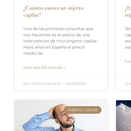
¿Cuánto cuesta un injerto
¿E
capilar?
in
Una de las primeras consultas que
Te
nos hacemos es el precio de una
cap
intervención de microinjerto capilar.
alo
Hace años en España el precio
aq
medio de
Lee
Leer más del artículo »
Dra. Cristina Morante
04/01/2023
Dra
INJERTO CAPILAR