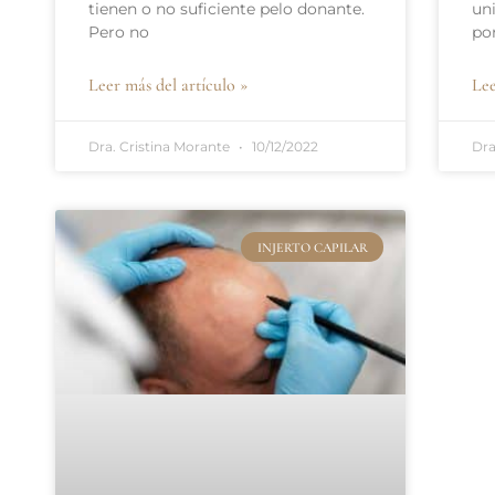
tienen o no suficiente pelo donante.
un
Pero no
po
Leer más del artículo »
Lee
Dra. Cristina Morante
10/12/2022
Dra
INJERTO CAPILAR