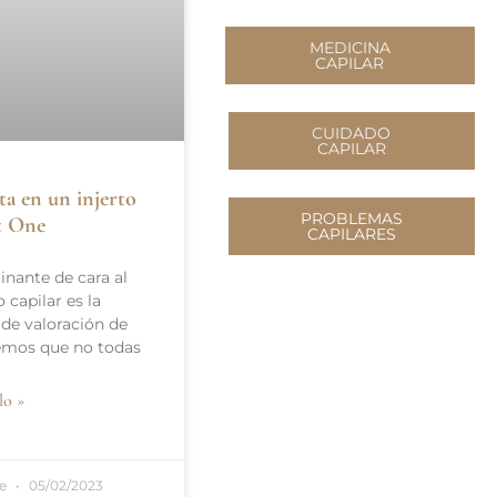
MEDICINA
CAPILAR
CUIDADO
CAPILAR
ta en un injerto
PROBLEMAS
st One
CAPILARES
inante de cara al
o capilar es la
 de valoración de
emos que no todas
lo »
te
05/02/2023