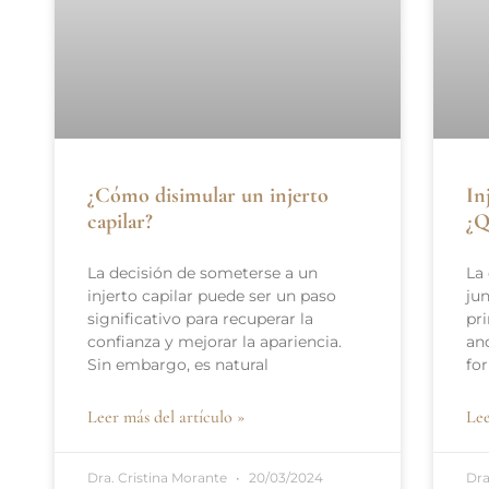
¿Cómo disimular un injerto
In
capilar?
¿Q
La decisión de someterse a un
La 
injerto capilar puede ser un paso
jun
significativo para recuperar la
pr
confianza y mejorar la apariencia.
an
Sin embargo, es natural
fo
Leer más del artículo »
Lee
Dra. Cristina Morante
20/03/2024
Dra