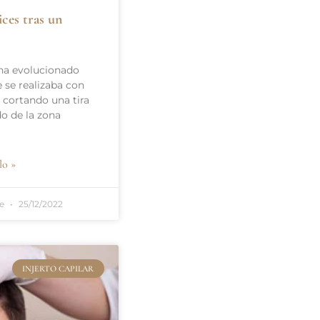
ces tras un
r ha evolucionado
se realizaba con
o cortando una tira
o de la zona
lo »
te
25/12/2022
INJERTO CAPILAR