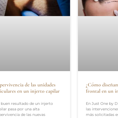
pervivencia de las unidades
¿Cómo diseñamo
liculares en un injerto capilar
frontal en un i
 buen resultado de un injerto
En Just One by D
ilar pasa por una alta
las intervencione
pervivencia de las nuevas
más solicitadas e