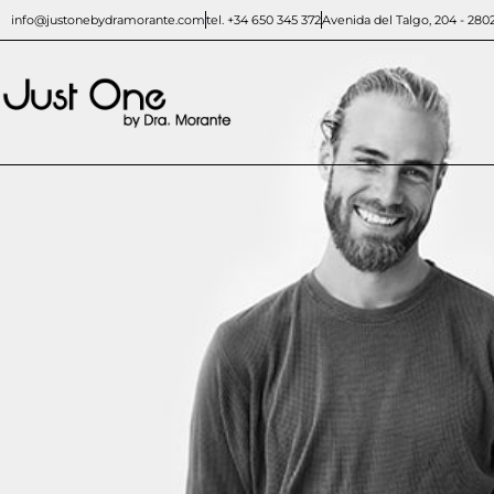
info@justonebydramorante.com
tel. +34 650 345 372
Avenida del Talgo, 204 - 280