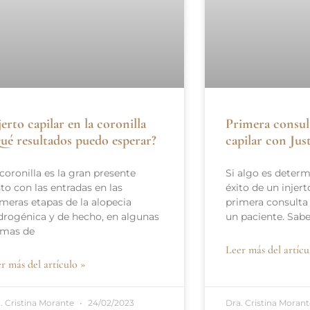
jerto capilar en la coronilla
Primera consul
ué resultados puedo esperar?
capilar con Ju
coronilla es la gran presente
Si algo es determ
to con las entradas en las
éxito de un injert
imeras etapas de la alopecia
primera consulta
drogénica y de hecho, en algunas
un paciente. Sab
rmas de
Leer más del artícu
r más del artículo »
. Cristina Morante
24/02/2023
Dra. Cristina Moran