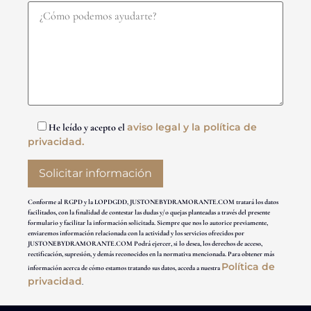
aviso legal y la política de
He leído y acepto el
privacidad.
Conforme al RGPD y la LOPDGDD, JUSTONEBYDRAMORANTE.COM tratará los datos
facilitados, con la finalidad de contestar las dudas y/o quejas planteadas a través del presente
formulario y facilitar la información solicitada. Siempre que nos lo autorice previamente,
enviaremos información relacionada con la actividad y los servicios ofrecidos por
JUSTONEBYDRAMORANTE.COM Podrá ejercer, si lo desea, los derechos de acceso,
rectificación, supresión, y demás reconocidos en la normativa mencionada. Para obtener más
Política de
información acerca de cómo estamos tratando sus datos, acceda a nuestra
privacidad
.