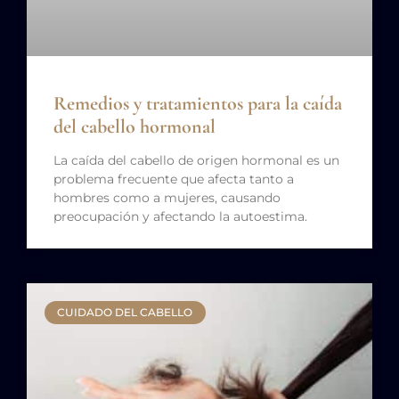
Remedios y tratamientos para la caída
del cabello hormonal
La caída del cabello de origen hormonal es un
problema frecuente que afecta tanto a
hombres como a mujeres, causando
preocupación y afectando la autoestima.
CUIDADO DEL CABELLO